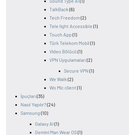
Sound Type AI
(1)
TalkBack
(6)
Tech Freedom
(2)
Tele light Accessible
(1)
Touch App
(1)
Türk Telekom Mobil
(1)
Video Bölücü
(1)
VPN Uygulamaları
(2)
Secure VPN
(1)
We Walk
(2)
Wo Mic client
(1)
İpuçları
(35)
Nasıl Yapılır?
(24)
Samsung
(10)
Galaxy AI
(1)
Gemini Man Wear OS
(1)