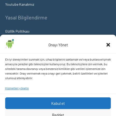
Youtube Kanalımız
Yasal Bilgilendirme
Gizlilik Politikası
Onayı Yönet
Çerez Politikası
KVKK Aydınlatma ve Açık Rıza Metni
En iyi deneyimleri sunmak için, cihaz bilgilerini saklamak ve/veya bunlara erişmek
amacıyla çerezler gibi teknolojiler kullanıyoruz. Bu teknolojilere izin vermek, bu
sitedeki tarama davranışı veya benzersiz kimlikler gibi verileri işlememize izin
içeriklerimizi takip etmek istermisiniz?
verecektir. Onay vermemek veya onayı geri çekmek, belirli özellikleri ve işlevleri
olumsuz etkileyebilir.
Hizmetleri yönetin
Kabul et
Bu site, 2013 yılında kurulmuş olup, 14.08.2024 tarihinde
Sarper
Reddet