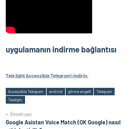
uygulamanın indirme bağlantısı
Tele light Accessible Telegram’ı indirin.
Accessible Telegram
android
görme engelli
Telegram
Etiketler
Telelight
Yazı
Önceki yazı
Google Asistan Voice Match (OK Google) nasıl
gezinmesi