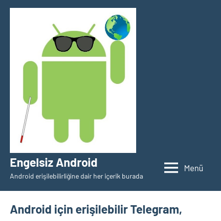
İçeriğe
geç
Engelsiz Android
Menü
Android erişilebilirliğine dair her içerik burada
Android için erişilebilir Telegram,