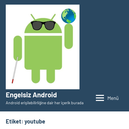
İçeriğe
geç
Engelsiz Android
Menü
Android erişilebilirliğine dair her içerik burada
Etiket:
youtube