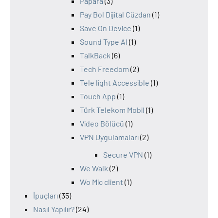
Papara
(3)
Pay Bol Dijital Cüzdan
(1)
Save On Device
(1)
Sound Type AI
(1)
TalkBack
(6)
Tech Freedom
(2)
Tele light Accessible
(1)
Touch App
(1)
Türk Telekom Mobil
(1)
Video Bölücü
(1)
VPN Uygulamaları
(2)
Secure VPN
(1)
We Walk
(2)
Wo Mic client
(1)
İpuçları
(35)
Nasıl Yapılır?
(24)