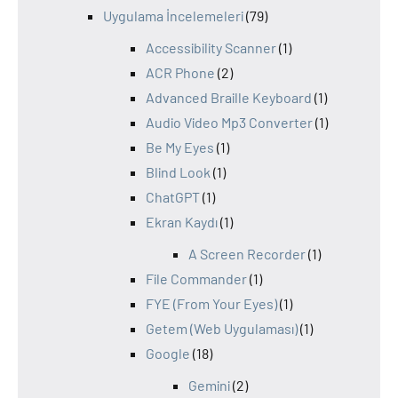
Uygulama İncelemeleri
(79)
Accessibility Scanner
(1)
ACR Phone
(2)
Advanced Braille Keyboard
(1)
Audio Video Mp3 Converter
(1)
Be My Eyes
(1)
Blind Look
(1)
ChatGPT
(1)
Ekran Kaydı
(1)
A Screen Recorder
(1)
File Commander
(1)
FYE (From Your Eyes)
(1)
Getem (Web Uygulaması)
(1)
Google
(18)
Gemini
(2)