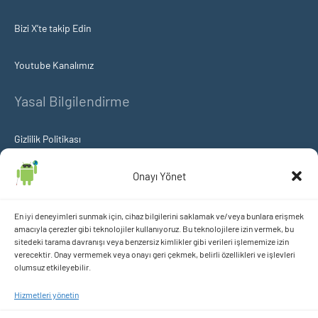
Bizi X’te takip Edin
Youtube Kanalımız
Yasal Bilgilendirme
Gizlilik Politikası
Çerez Politikası
Onayı Yönet
KVKK Aydınlatma ve Açık Rıza Metni
En iyi deneyimleri sunmak için, cihaz bilgilerini saklamak ve/veya bunlara erişmek
amacıyla çerezler gibi teknolojiler kullanıyoruz. Bu teknolojilere izin vermek, bu
sitedeki tarama davranışı veya benzersiz kimlikler gibi verileri işlememize izin
içeriklerimizi takip etmek istermisiniz?
verecektir. Onay vermemek veya onayı geri çekmek, belirli özellikleri ve işlevleri
olumsuz etkileyebilir.
Hizmetleri yönetin