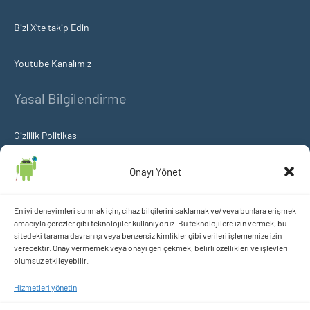
Bizi X’te takip Edin
Youtube Kanalımız
Yasal Bilgilendirme
Gizlilik Politikası
Çerez Politikası
Onayı Yönet
KVKK Aydınlatma ve Açık Rıza Metni
En iyi deneyimleri sunmak için, cihaz bilgilerini saklamak ve/veya bunlara erişmek
amacıyla çerezler gibi teknolojiler kullanıyoruz. Bu teknolojilere izin vermek, bu
sitedeki tarama davranışı veya benzersiz kimlikler gibi verileri işlememize izin
içeriklerimizi takip etmek istermisiniz?
verecektir. Onay vermemek veya onayı geri çekmek, belirli özellikleri ve işlevleri
olumsuz etkileyebilir.
Hizmetleri yönetin