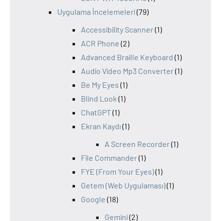
Uygulama İncelemeleri
(79)
Accessibility Scanner
(1)
ACR Phone
(2)
Advanced Braille Keyboard
(1)
Audio Video Mp3 Converter
(1)
Be My Eyes
(1)
Blind Look
(1)
ChatGPT
(1)
Ekran Kaydı
(1)
A Screen Recorder
(1)
File Commander
(1)
FYE (From Your Eyes)
(1)
Getem (Web Uygulaması)
(1)
Google
(18)
Gemini
(2)