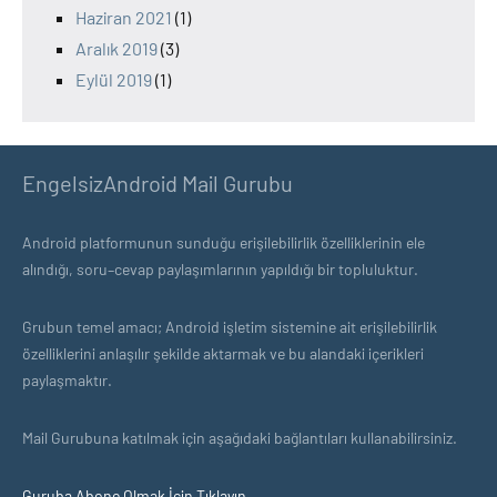
Haziran 2021
(1)
Aralık 2019
(3)
Eylül 2019
(1)
EngelsizAndroid Mail Gurubu
Android platformunun sunduğu erişilebilirlik özelliklerinin ele
alındığı, soru–cevap paylaşımlarının yapıldığı bir topluluktur.
Grubun temel amacı; Android işletim sistemine ait erişilebilirlik
özelliklerini anlaşılır şekilde aktarmak ve bu alandaki içerikleri
paylaşmaktır.
Mail Gurubuna katılmak için aşağıdaki bağlantıları kullanabilirsiniz.
Guruba Abone Olmak İçin Tıklayın