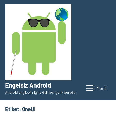
İçeriğe
geç
Engelsiz Android
Menü
Android erişilebilirliğine dair her içerik burada
Etiket:
OneUI