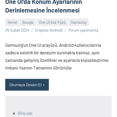
One UI’da Konum Ayarlarının
Derinlemesine İncelenmesi
Genel
Google
One UI Ara Yüzü
Samsung
25 Şubat 2024
Engelsiz Android
Yorum yapılmamış
Samsung’un One UI arayüzü, Android kullanıcılarına
sadece estetik bir deneyim sunmakla kalmaz, aynı
zamanda gelişmiş özellikler ve ayarlarla kişiselleştirme
imkanı Yazının Tamamını Görüntüle
Okumaya Devam Et
Giriş yap