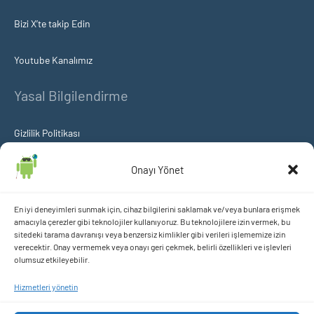
Bizi X’te takip Edin
Youtube Kanalımız
Yasal Bilgilendirme
Gizlilik Politikası
Çerez Politikası
Onayı Yönet
KVKK Aydınlatma ve Açık Rıza Metni
En iyi deneyimleri sunmak için, cihaz bilgilerini saklamak ve/veya bunlara erişmek
amacıyla çerezler gibi teknolojiler kullanıyoruz. Bu teknolojilere izin vermek, bu
sitedeki tarama davranışı veya benzersiz kimlikler gibi verileri işlememize izin
içeriklerimizi takip etmek istermisiniz?
verecektir. Onay vermemek veya onayı geri çekmek, belirli özellikleri ve işlevleri
olumsuz etkileyebilir.
Hizmetleri yönetin