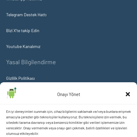
Telegram Destek Hattı
Bizi X’te takip Edin
Youtube Kanalımız
Yasal Bilgilendirme
Gizlilik Politikası
Çerez Politikası
Onayı Yönet
KVKK Aydınlatma ve Açık Rıza Metni
En iyi deneyimleri sunmak için, cihaz bilgilerini saklamak ve/veya bunlara erişmek
amacıyla çerezler gibi teknolojiler kullanıyoruz. Bu teknolojilere izin vermek, bu
sitedeki tarama davranışı veya benzersiz kimlikler gibi verileri işlememize izin
içeriklerimizi takip etmek istermisiniz?
verecektir. Onay vermemek veya onayı geri çekmek, belirli özellikleri ve işlevleri
olumsuz etkileyebilir.