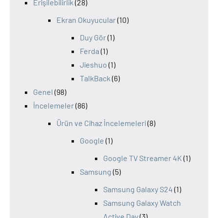
Erişilebilirlik
(28)
Ekran Okuyucular
(10)
Duy Gör
(1)
Ferda
(1)
Jieshuo
(1)
TalkBack
(6)
Genel
(98)
İncelemeler
(86)
Ürün ve Cihaz İncelemeleri
(8)
Google
(1)
Google TV Streamer 4K
(1)
Samsung
(5)
Samsung Galaxy S24
(1)
Samsung Galaxy Watch
Active Day
(3)