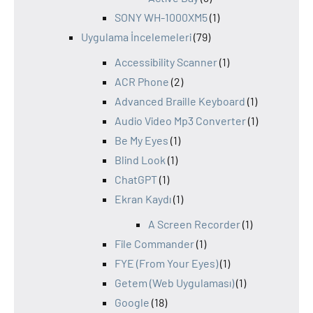
SONY WH-1000XM5
(1)
Uygulama İncelemeleri
(79)
Accessibility Scanner
(1)
ACR Phone
(2)
Advanced Braille Keyboard
(1)
Audio Video Mp3 Converter
(1)
Be My Eyes
(1)
Blind Look
(1)
ChatGPT
(1)
Ekran Kaydı
(1)
A Screen Recorder
(1)
File Commander
(1)
FYE (From Your Eyes)
(1)
Getem (Web Uygulaması)
(1)
Google
(18)