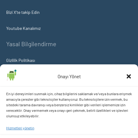
Bizi X’te takip Edin
Youtube Kanalımız
Yasal Bilgilendirme
Gizlilik Politikası
Çerez Politikası
Onayı Yönet
KVKK Aydınlatma ve Açık Rıza Metni
En iyi deneyimleri sunmak için, cihaz bilgilerini saklamak ve/veya bunlara erişmek
amacıyla çerezler gibi teknolojiler kullanıyoruz. Bu teknolojilere izin vermek, bu
sitedeki tarama davranışı veya benzersiz kimlikler gibi verileri işlememize izin
içeriklerimizi takip etmek istermisiniz?
verecektir. Onay vermemek veya onayı geri çekmek, belirli özellikleri ve işlevleri
olumsuz etkileyebilir.
Hizmetleri yönetin