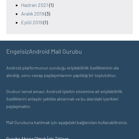
Haziran 2021
(1)
Aralık 2019
(3)
Eylül 2019
(1)
EngelsizAndroid Mail Gurubu
Android platformunun sunduğu erişilebilirlik özelliklerinin ele
alındığı, soru–cevap paylaşımlarının yapıldığı bir topluluktur.
Grubun temel amacı; Android işletim sistemine ait erişilebilirlik
özelliklerini anlaşılır şekilde aktarmak ve bu alandaki içerikleri
paylaşmaktır.
Mail Gurubuna katılmak için aşağıdaki bağlantıları kullanabilirsiniz.
Guruba Abone Olmak İçin Tıklayın