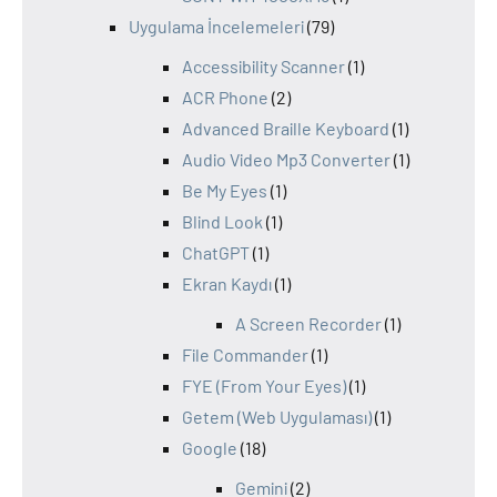
Uygulama İncelemeleri
(79)
Accessibility Scanner
(1)
ACR Phone
(2)
Advanced Braille Keyboard
(1)
Audio Video Mp3 Converter
(1)
Be My Eyes
(1)
Blind Look
(1)
ChatGPT
(1)
Ekran Kaydı
(1)
A Screen Recorder
(1)
File Commander
(1)
FYE (From Your Eyes)
(1)
Getem (Web Uygulaması)
(1)
Google
(18)
Gemini
(2)