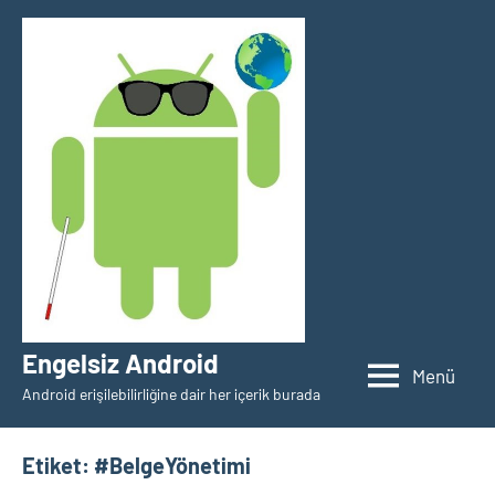
İçeriğe
geç
Engelsiz Android
Menü
Android erişilebilirliğine dair her içerik burada
Etiket:
#BelgeYönetimi